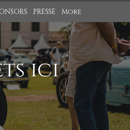
PONSORS
PRESSE
More
ts ici