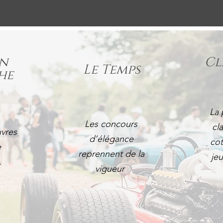
in
Cl
Le Temps
he
La 
Les concours
cl
vres
d’élégance
cot
e
reprennent de la
je
.
vigueur