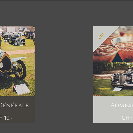
 Générale
Admiss
 10.-
CHF 