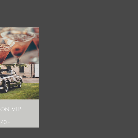
ion VIP
40.-